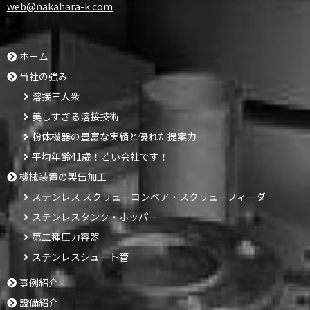
web@nakahara-k.com
ホーム
当社の強み
溶接三人衆
美しすぎる溶接技術
粉体機器の豊富な実績と優れた提案力
平均年齢41歳！若い会社です！
機械装置の製缶加工
ステンレス スクリューコンベア・スクリューフィーダ
ステンレスタンク・ホッパー
第二種圧力容器
ステンレスシュート管
事例紹介
設備紹介