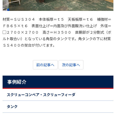
材質＝ＳＵＳ３０４ 本体板厚＝ｔ５ 天板板厚＝ｔ６ 補強材＝
ＦＢ６５×ｔ６ 表面仕上げ＝内面及び外面酸洗い仕上げ 外径＝
▢２７００×２７００ 高さ＝Ｈ３５００ 直胴部が２分割式（ボ
ルト取合い）となっている角型のタンクです。角タンクの下に材質
ＳＳ４００の架台が付いてます。
前の記事へ
次の記事へ
事例紹介
スクリューコンベア・スクリューフィーダ
タンク