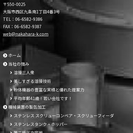
〒550-0025
大阪市西区九条南1丁目4番3号
TEL：
06-6582-9386
FAX：
06-6582-9387
web@nakahara-k.com
ホーム
当社の強み
溶接三人衆
美しすぎる溶接技術
粉体機器の豊富な実績と優れた提案力
平均年齢41歳！若い会社です！
機械装置の製缶加工
ステンレス スクリューコンベア・スクリューフィーダ
ステンレスタンク・ホッパー
第二種圧力容器